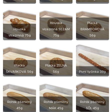
Houska
Placka
Houska
vícezrnná SEZAM
BRAMBOROVÁ
vícezrnná 75g
75g
56g
Placka
Placka ZELNÁ
ŠKVARKOVÁ 56g
56g
Pivní tyčinka 39g
Rohlík pšeničný
Rohlík
pšeničný
Rohlík pšeničný
45g
MÁK 45g
SŮL 45g