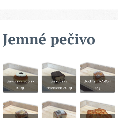
Jemné pečivo
Bavorský vdolek
Biskupský
Buchta TVAROH
100g
chlebíček 200g
75g