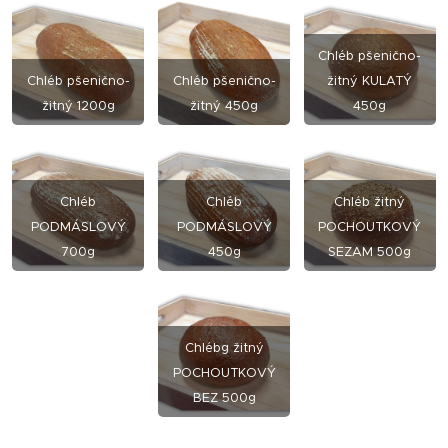
Chléb pšenično-
Chléb pšenično-
Chléb pšenično-
žitný KULATÝ
žitný 1200g
žitný 450g
450g
Chléb
Chléb
Chléb žitný
PODMÁSLOVÝ
PODMÁSLOVÝ
PO
CHOUTKOVÝ
700g
450g
SEZAM 500g
Chléb
g
žitný
POCHOUTKOVÝ
BEZ 500g