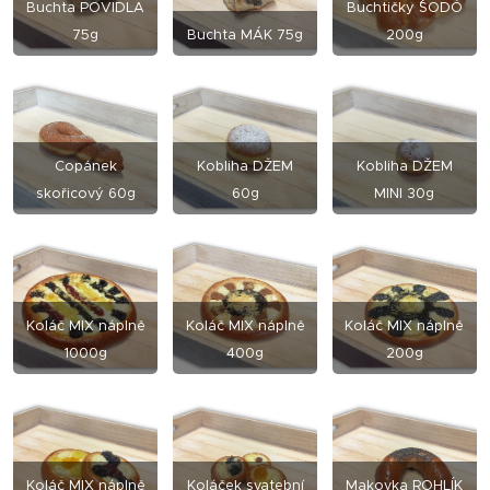
Buchta POVIDLA
Buchtičky ´´ŠODÓ
75g
Buchta MÁK 75g
200g
Copánek
Kobliha DŽEM
Kobliha DŽEM
skořicový 60g
60g
MINI 30g
Koláč MIX náplně
Koláč MIX náplně
Koláč MIX náplně
1000g
400g
200g
Koláč MIX náplně
Koláček svatební
Makovka ROHLÍK