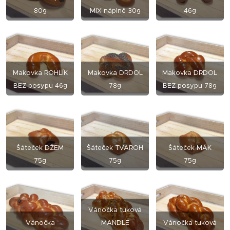
80g
MIX náplně 30g
46g
Makovka ROHLÍK
Makovka DRDOL
Makovka DRDOL
BEZ posypu 46g
78g
BEZ posypu 78g
Šáteček DŽEM
Šáteček TVAROH
Šáteček MÁK
75g
75g
75g
Vánočka tuková
Vánočka
MANDLE
Vánočka tuková