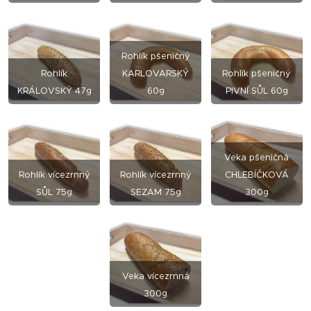
Rohlík pšeničný
R
ohlík
KARLOVARSKÝ
Rohlík pšeničný
KRÁLOVSKÝ 47g
60g
PIVN´Í SŮL 60g
Veka pšeničná
Rohlík vícezrnný
Rohlík vícezrnný
CHLEBÍČKOVÁ
SŮL 75g
SEZAM 75g
300g
Veka vícezrnná
300g