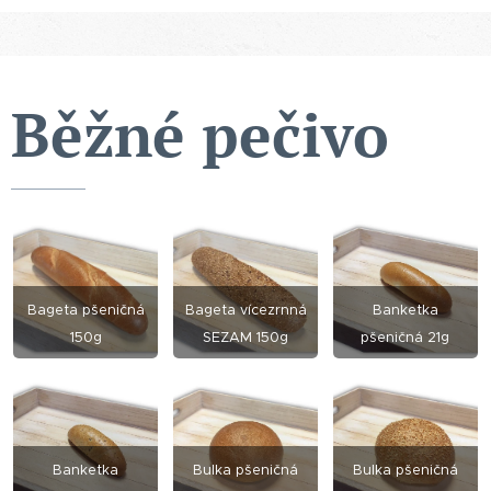
Běžné pečivo
Bageta pšeničná
Bageta vícezrnná
Banke
tka
150g
SEZAM 150g
pšeničná 21g
Banketka
Bulka pšeničná
Bulka pšeničná